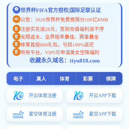
医院销售
经营动态
商业分销
培训动态
终端直销
政企联动共筑药品质量安全防线——省药品检查中心莅临天博官方app
医疗器械
发布时间： 2026-06-12 来源： 阅读次数：
创新业务
电子商务
增值服务
现代物流
政
企业文化
企业LOGO
企业理念
浙江体育彩票司歌
客户服务
系统入口
?
联系我们
天博官方app首页入口下载
招贤纳士
6月10日，山西省药品检查中心专家组一行莅
质量负责人牛嫄、物流中心副总经理白玉平及相
专题