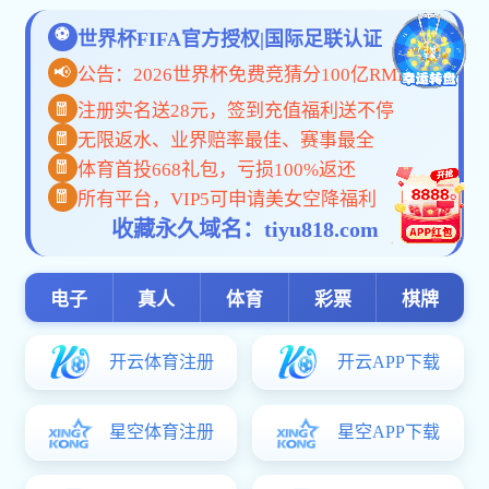
医院销售
临汾浙江体育彩票
商业分销
长治浙江体育彩票
终端直销
运城分浙江体育彩票
医疗器械
晋中浙江体育彩票
创新业务
晋城浙江体育彩票
电子商务
医药供应链
增值服务
长治器械
现代物流
明迪康浙江体育彩票
企业文化
医疗器械
企业LOGO
国润
企业理念
运城分浙江体育彩票
浙江体育彩票司歌
客户服务
系统入口
联系我们
天博官方app首页入口下载
招贤纳士