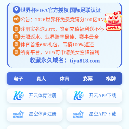
2）如网站托管，请联系空
3）普通网站访客，请联系
天博电子综合app_手机app官方版免费安装下载_双汇