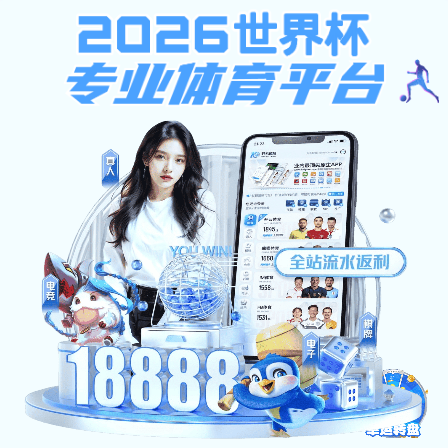
天博官方app首页入口下载
您的IP已被网站管理员设置成禁止访问！
可能原因：您的访问IP被添加到网
如何解决：
1）检查提交内容；